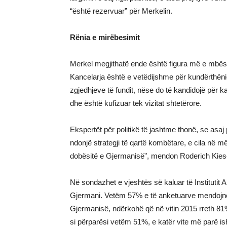
“është rezervuar” për Merkelin.
Rënia e mirëbesimit
Merkel megjithatë ende është figura më e mbës
Kancelarja është e vetëdijshme për kundërthëni
zgjedhjeve të fundit, nëse do të kandidojë për ka
dhe është kufizuar tek vizitat shtetërore.
Ekspertët për politikë të jashtme thonë, se asaj 
ndonjë strategji të qartë kombëtare, e cila në më
dobësitë e Gjermanisë”, mendon Roderich Kies
Në sondazhet e vjeshtës së kaluar të Institutit 
Gjermani. Vetëm 57% e të anketuarve mendojnë s
Gjermanisë, ndërkohë që në vitin 2015 rreth 81
si përparësi vetëm 51%, e katër vite më parë i