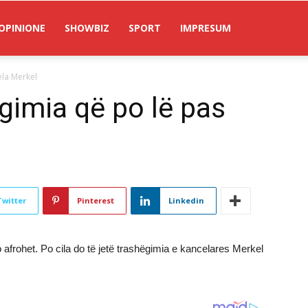
OPINIONE
SHOWBIZ
SPORT
IMPRESUM
ela Merkel
gimia që po lë pas
Twitter
Pinterest
Linkedin
 afrohet. Po cila do të jetë trashëgimia e kancelares Merkel