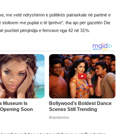
, me vetë ndryshimin e politikës patriarkale në partinë e
të stolisem me puplat e të tjerëve“, tha ajo për gazetën Die
 në pushtet përqindja e femrave nga 42 në 31%.