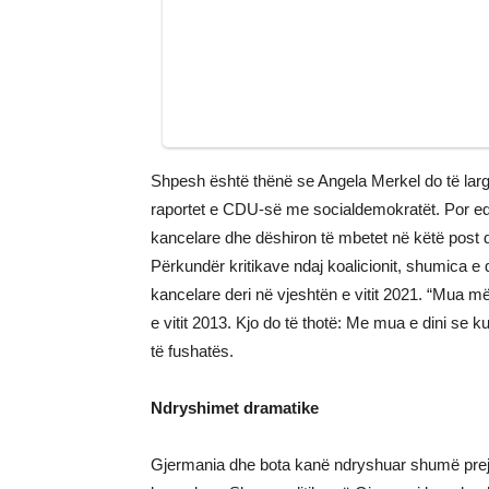
Shpesh është thënë se Angela Merkel do të larg
raportet e CDU-së me socialdemokratët. Por ed
kancelare dhe dëshiron të mbetet në këtë post de
Përkundër kritikave ndaj koalicionit, shumica e
kancelare deri në vjeshtën e vitit 2021. “Mua më n
e vitit 2013. Kjo do të thotë: Me mua e dini se k
të fushatës.
Ndryshimet dramatike
Gjermania dhe bota kanë ndryshuar shumë prej v