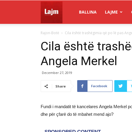
Gazeta
BALLINA
LAJME
Rajon-Botë
Cila është trashëgimia që po lë pas Ang
Lajm
Cila është trashë
Angela Merkel
December 27, 2019
Facebook
Share
Fundi i mandatit të kancelares Angela Merkel po
dhe për çfarë do të mbahet mend ajo?