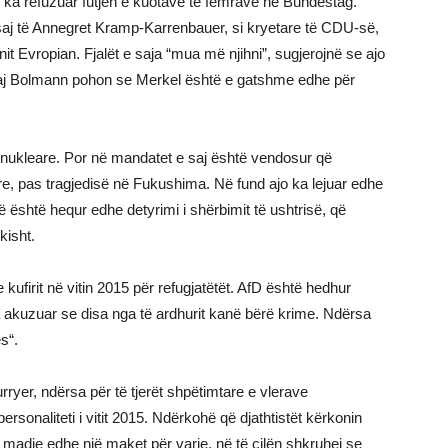
jo ka refuzuar futjen e kuotave të femrave në Bundestag.
saj të Annegret Kramp-Karrenbauer, si kryetare të CDU-së,
t Evropian. Fjalët e saja “mua më njihni”, sugjerojnë se ajo
i saj Bolmann pohon se Merkel është e gatshme edhe për
a nukleare. Por në mandatet e saj është vendosur që
e, pas tragjedisë në Fukushima. Në fund ajo ka lejuar edhe
që është hequr edhe detyrimi i shërbimit të ushtrisë, që
kisht.
kufirit në vitin 2015 për refugjatëtët. AfD është hedhur
akuzuar se disa nga të ardhurit kanë bërë krime. Ndërsa
s“.
ryer, ndërsa për të tjerët shpëtimtare e vlerave
personaliteti i vitit 2015. Ndërkohë që djathtistët kërkonin
në madje edhe një maket për varje, në të cilën shkruhej se