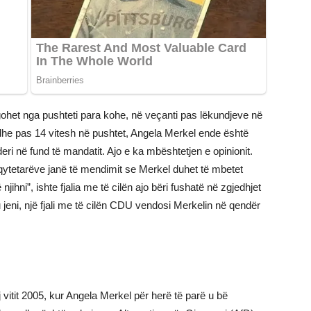
ohet nga pushteti para kohe, në veçanti pas lëkundjeve në
he pas 14 vitesh në pushtet, Angela Merkel ende është
ri në fund të mandatit. Ajo e ka mbështetjen e opinionit.
 qytetarëve janë të mendimit se Merkel duhet të mbetet
jihni”, ishte fjalia me të cilën ajo bëri fushatë në zgjedhjet
u jeni, një fjali me të cilën CDU vendosi Merkelin në qendër
itit 2005, kur Angela Merkel për herë të parë u bë