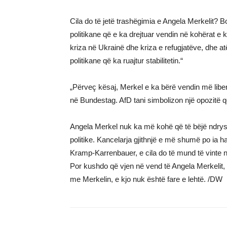
Cila do të jetë trashëgimia e Angela Merkelit? 
politikane që e ka drejtuar vendin në kohërat e k
kriza në Ukrainë dhe kriza e refugjatëve, dhe atë
politikane që ka ruajtur stabilitetin.“
„Përveç kësaj, Merkel e ka bërë vendin më liber
në Bundestag. AfD tani simbolizon një opozitë 
Angela Merkel nuk ka më kohë që të bëjë ndry
politike. Kancelarja gjithnjë e më shumë po ia
Kramp-Karrenbauer, e cila do të mund të vinte 
Por kushdo që vjen në vend të Angela Merkelit, n
me Merkelin, e kjo nuk është fare e lehtë. /DW