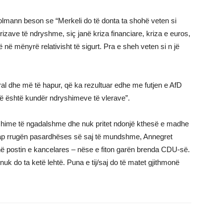
Bolmann beson se “Merkeli do të donta ta shohë veten si
rizave të ndryshme, siç janë kriza financiare, kriza e euros,
 në mënyrë relativisht të sigurt. Pra e sheh veten si n jë
al dhe më të hapur, që ka rezultuar edhe me futjen e AfD
që është kundër ndryshimeve të vlerave”.
shime të ngadalshme dhe nuk pritet ndonjë kthesë e madhe
 hap rrugën pasardhëses së saj të mundshme, Annegret
në postin e kancelares – nëse e fiton garën brenda CDU-së.
uk do ta ketë lehtë. Puna e tij/saj do të matet gjithmonë