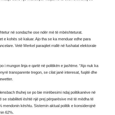
htetur në sondazhe ose ndër më të mbështeturat.
et e kohës së kaluar. Ajo tha se ka menduar edhe para
ncelare. Vetë Merkel paraqitet rrallë në fushatat elektorale
po i mungon linja e qartë në politikën e jashtme. “Ajo nuk ka
nyrë transparente tregon, se cilat janë interesat, fuqitë dhe
ewetter.
Alensbach thuhej se po bie mirëbesimi ndaj politikanëve në
e stabiliteti është një prej përparësive më të mëdha të
% mendonin kështu. Sistemin aktual politik e konsiderojnë
shin 62%.