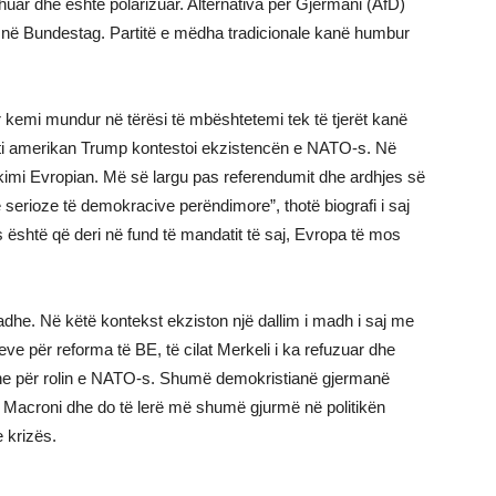
uar dhe është polarizuar. Alternativa për Gjermani (AfD)
he në Bundestag. Partitë e mëdha tradicionale kanë humbur
 kemi mundur në tërësi të mbështetemi tek të tjerët kanë
enti amerikan Trump kontestoi ekzistencën e NATO-s. Në
hkimi Evropian. Më së largu pas referendumit dhe ardhjes së
ë serioze të demokracive perëndimore”, thotë biografi i saj
 është që deri në fund të mandatit të saj, Evropa të mos
dhe. Në këtë kontekst ekziston një dallim i madh i saj me
e për reforma të BE, të cilat Merkeli i ka refuzuar dhe
edhe për rolin e NATO-s. Shumë demokristianë gjermanë
i Macroni dhe do të lerë më shumë gjurmë në politikën
e krizës.