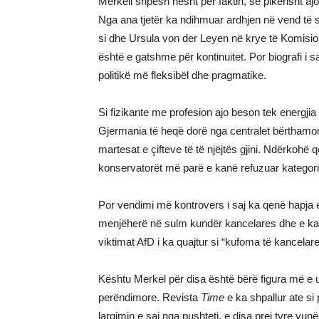
Merkeli shpesh hesht për faktin, se pikërisht a
Nga ana tjetër ka ndihmuar ardhjen në vend të 
si dhe Ursula von der Leyen në krye të Komisioni
është e gatshme për kontinuitet. Por biografi 
politikë më fleksibël dhe pragmatike.
Si fizikante me profesion ajo beson tek energji
Gjermania të heqë dorë nga centralet bërthamor
martesat e çifteve të të njëjtës gjini. Ndërkohë 
konservatorët më parë e kanë refuzuar kategori
Por vendimi më kontrovers i saj ka qenë hapja e 
menjëherë në sulm kundër kancelares dhe e ka 
viktimat AfD i ka quajtur si “kufoma të kancelare
Kështu Merkel për disa është bërë figura më e ur
perëndimore. Revista
Time
e ka shpallur ate si 
largimin e saj nga pushteti, e disa prej tyre vu