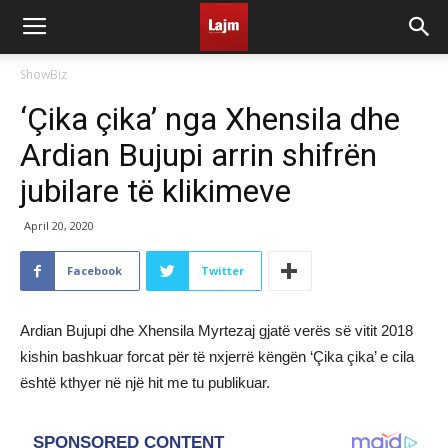
ShowBiz
‘Çika çika’ nga Xhensila dhe
Ardian Bujupi arrin shifrën
jubilare të klikimeve
April 20, 2020
Facebook
Twitter
Ardian Bujupi dhe Xhensila Myrtezaj gjatë verës së vitit 2018
kishin bashkuar forcat për të nxjerrë këngën ‘Çika çika’ e cila
është kthyer në një hit me tu publikuar.