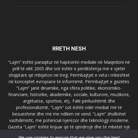
RRETH NESH
“Lajm” është paraqitur në hapësirën mediale në Maqedoni në
prill të vitit 2005 dhe sot është e përditshmja më e vjetër
shqiptare që mbijeton në treg. Përmbajtjet e veta i mbështet
në konceptet evropiane të informimit. Përmbajtjet e gazetës
“Lajm” janë dinamike, nga sfera politike, ekonomiko-
financiare, historike, akademike, sociale, kulturore, muzikore,
argëtuese, sportive, etj.. Falë përkushtimit dhe
profesionalizmit, “Lajm” sot është ndër mediat më të
besueshme dhe më me ndikim në vend. “Lajm” zhvillohet
vazhdimisht, me potencial njerëzor dhe teknologji moderne.
Gazeta “Lajm” është krijuar që të qëndrojë dhe të mbetet një
emër i dallueshëm në hapësirat ballkanike dhe evropiane. Ueb
We use cookies to ensure that we give you the best