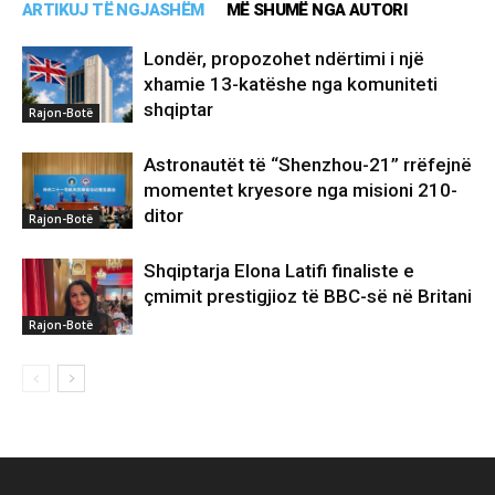
ARTIKUJ TË NGJASHËM
MË SHUMË NGA AUTORI
Londër, propozohet ndërtimi i një
xhamie 13-katëshe nga komuniteti
shqiptar
Rajon-Botë
Astronautët të “Shenzhou-21” rrëfejnë
momentet kryesore nga misioni 210-
ditor
Rajon-Botë
Shqiptarja Elona Latifi finaliste e
çmimit prestigjioz të BBC-së në Britani
Rajon-Botë