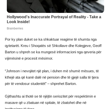
Por ky plan duket se ka shkaktuar reagime të shumta nga
qytetarët. Kreu i Shoqatës së Shkollave dhe Kolegjeve, Geoff
Barton u shpreh se ka mungesë informacioni nga qeveria për
vijimësinë e procesit mësimor.
“Johnson i nevojitet një plan, i duhen më shumë mësues, të
kthejë ata që kanë dalë në pension dhe të gjejë salla të tjera
për të vendosur studentët” – shprehet Barton.
Gjithashtu ai thotë se të njëjtin seriozitet për respektimin e
masave që u zbatuan në spitale, të zbatohet dhe në
institucione të tjera.