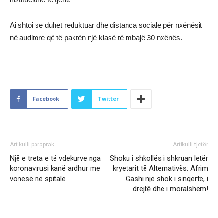
Ai shtoi se duhet reduktuar dhe distanca sociale për nxënësit
në auditore që të paktën një klasë të mbajë 30 nxënës.
Facebook
Twitter
Artikulli paraprak
Artikulli tjetër
Një e treta e të vdekurve nga
Shoku i shkollës i shkruan letër
koronavirusi kanë ardhur me
kryetarit të Alternativës: Afrim
vonesë në spitale
Gashi një shok i sinqertë, i
drejtē dhe i moralshëm!