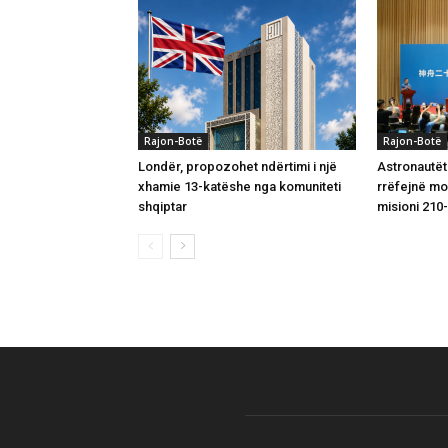
Rajon-Botë
Rajon-Botë
Londër, propozohet ndërtimi i një
Astronautët
xhamie 13-katëshe nga komuniteti
rrëfejnë m
shqiptar
misioni 210-