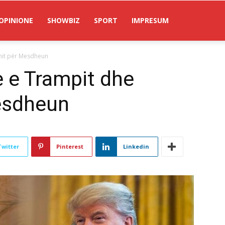
OPINIONE
SHOWBIZ
SPORT
IMPRESUM
nit për Mesdheun
e e Trampit dhe
esdheun
Twitter
Pinterest
Linkedin