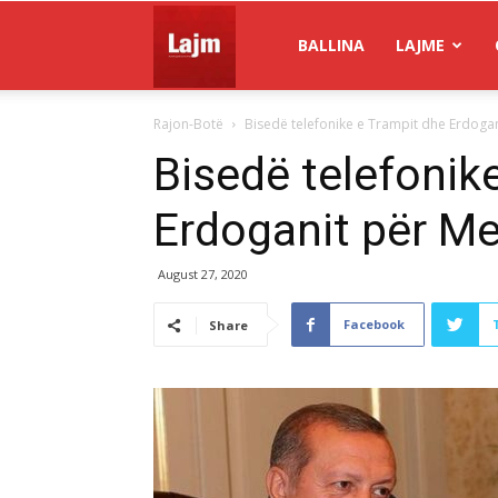
Gazeta
BALLINA
LAJME
Rajon-Botë
Bisedë telefonike e Trampit dhe Erdoga
Lajm
Bisedë telefonik
Erdoganit për M
August 27, 2020
Facebook
Share