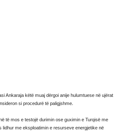
i Ankaraja këtë muaj dërgoi anije hulumtuese në ujërat
nsideron si procedurë të paligjshme.
inë të mos e testojë durimin ose guximin e Turqisë me
 lidhur me eksploatimin e resurseve energjetike në