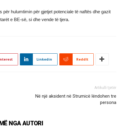
s për hulumtimin për gjetjet potenciale të naftës dhe gazit
ëtarët e BE-së, si dhe vende të tjera.
nterest
Linkedin
ReddIt
Artikulli tjetër
Në një aksident në Strumicë lëndohen tre
persona
MË NGA AUTORI