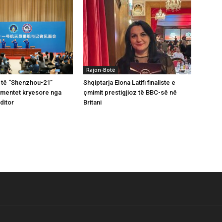
Rajon-Botë
 të “Shenzhou-21”
Shqiptarja Elona Latifi finaliste e
omentet kryesore nga
çmimit prestigjioz të BBC-së në
ditor
Britani