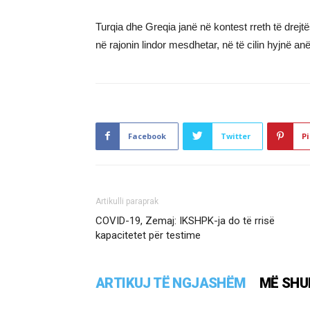
Turqia dhe Greqia janë në kontest rreth të drejtë
në rajonin lindor mesdhetar, në të cilin hyjnë an
Facebook
Twitter
Pi
Artikulli paraprak
COVID-19, Zemaj: IKSHPK-ja do të rrisë
kapacitetet për testime
ARTIKUJ TË NGJASHËM
MË SHU