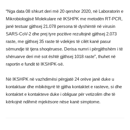
“Nga data 08 shkurt deri më 20 qershor 2020, në Laboratorin e
Mikrobiologjisë Molekulare në IKSHPK me metodën RT-PCR,
janë testuar gjithsej 21.078 persona të dyshimtë në virusin
SARS-CoV-2 dhe prej tyre pozitive rezultojnë gjithsej 2.073
raste, me gjithsej 35 raste të vdekjes të cilët kanë pasur
sëmundje të tjera shoqëruese. Derisa numri i përgjithshëm i të
shëruarve deri më sot është gjithsej 1018 raste”, thuhet në
raportin e fundit të IKSHPK-së.
Në IKSHPK në vazhdimësi përgjatë 24 orëve janë duke u
kontaktuar dhe mbikëqyrë të gjitha kontaktet e rasteve, si dhe
kontaktet e kontakteve duke i obliguar për vetizolim dhe të
kërkojnë ndihmë mjekësore nëse kanë simptome.