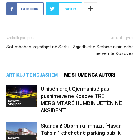
Facebook
Twitter
Artikulli paraprak
Artikulli tjetër
Sot mbahen zgjedhjet në Serbi
Zgjedhjet e Serbisë nisin edhe
në veri të Kosovës
ARTIKUJ TË NGJASHËM
MË SHUMË NGA AUTORI
U nisën drejt Gjermanisë pas
pushimeve në Kosovë TRE
Kosovë-
MËRGIMTARË HUMBIN JETËN NË
Shqipëri
AKSIDENT
Skandali! Oborri i gjimnazit ‘Hasan
Tahsini’ kthehet në parking publik
Kosovë-