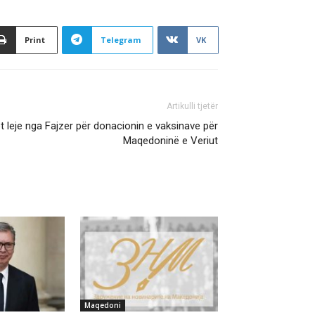
Print
Telegram
VK
Artikulli tjetër
et leje nga Fajzer për donacionin e vaksinave për
Maqedoninë e Veriut
Maqedoni