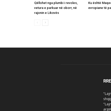
Qëllohet nga plumbi i revoles,
Ku është Maqed
vetura e parkuar në oborr, në
evropiane të p
rajonin e Likovës
RR
“Laj
shqi
“Laj
argë