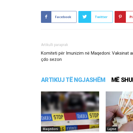
Facebook
Twitter
Pi
Artikulli paraprak
Komiteti për Imunizim në Maqedoni: Vaksinat an
çdo sezon
ARTIKUJ TË NGJASHËM
MË SHU
Maqedoni
Lajme