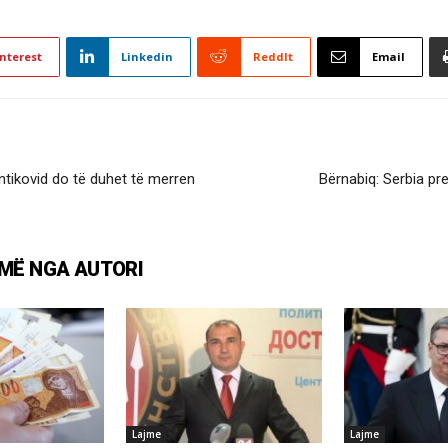
nterest
Linkedin
ReddIt
Email
tikovid do të duhet të merren
Bërnabiq: Serbia pr
MË NGA AUTORI
Lajme
Lajme