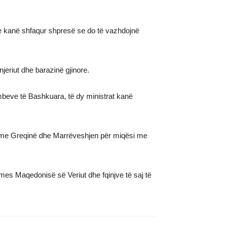
e kanë shfaqur shpresë se do të vazhdojnë
jeriut dhe barazinë gjinore.
Kombeve të Bashkuara, të dy ministrat kanë
s me Greqinë dhe Marrëveshjen për miqësi me
mes Maqedonisë së Veriut dhe fqinjve të saj të