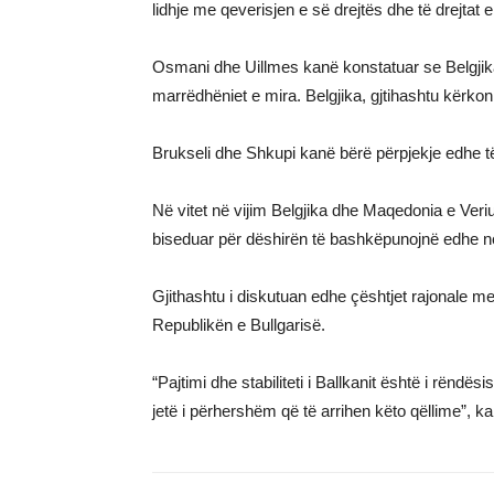
lidhje me qeverisjen e së drejtës dhe të drejtat e 
Osmani dhe Uillmes kanë konstatuar se Belgjik
marrëdhëniet e mira. Belgjika, gjtihashtu kërko
Brukseli dhe Shkupi kanë bërë përpjekje edhe të 
Në vitet në vijim Belgjika dhe Maqedonia e Veriut
biseduar për dëshirën të bashkëpunojnë edhe n
Gjithashtu i diskutuan edhe çështjet rajonale
Republikën e Bullgarisë.
“Pajtimi dhe stabiliteti i Ballkanit është i rë
jetë i përhershëm që të arrihen këto qëllime”, 