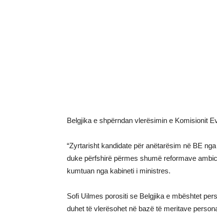
Belgjika e shpërndan vlerësimin e Komisionit E
“Zyrtarisht kandidate për anëtarësim në BE nga vi
duke përfshirë përmes shumë reformave ambicioze
kumtuan nga kabineti i ministres.
Sofi Uilmes porositi se Belgjika e mbështet pers
duhet të vlerësohet në bazë të meritave persona