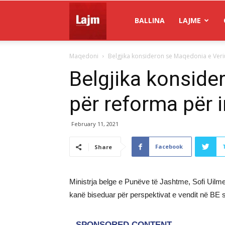
Gazeta
BALLINA
LAJME
Maqedoni
Belgjika konsideron se Maqedonia e Veriu
Lajm
Belgjika konside
për reforma për 
February 11, 2021
Facebook
Share
Ministrja belge e Punëve të Jashtme, Sofi Uilm
kanë biseduar për perspektivat e vendit në BE s