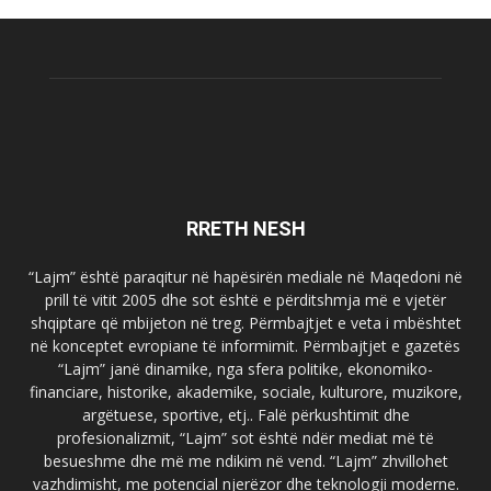
RRETH NESH
“Lajm” është paraqitur në hapësirën mediale në Maqedoni në
prill të vitit 2005 dhe sot është e përditshmja më e vjetër
shqiptare që mbijeton në treg. Përmbajtjet e veta i mbështet
në konceptet evropiane të informimit. Përmbajtjet e gazetës
“Lajm” janë dinamike, nga sfera politike, ekonomiko-
financiare, historike, akademike, sociale, kulturore, muzikore,
argëtuese, sportive, etj.. Falë përkushtimit dhe
profesionalizmit, “Lajm” sot është ndër mediat më të
besueshme dhe më me ndikim në vend. “Lajm” zhvillohet
vazhdimisht, me potencial njerëzor dhe teknologji moderne.