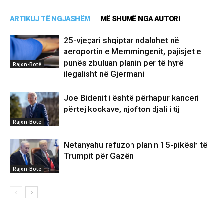
ARTIKUJ TË NGJASHËM
MË SHUMË NGA AUTORI
25-vjeçari shqiptar ndalohet në
aeroportin e Memmingenit, pajisjet e
punës zbuluan planin per të hyrë
Rajon-Botë
ilegalisht në Gjermani
Joe Bidenit i është përhapur kanceri
përtej kockave, njofton djali i tij
Rajon-Botë
Netanyahu refuzon planin 15-pikësh të
Trumpit për Gazën
Rajon-Botë