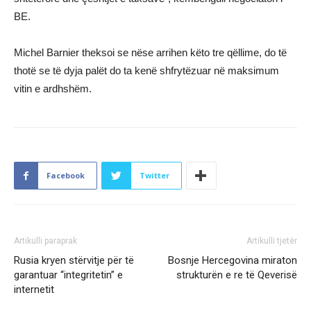
BE.
Michel Barnier theksoi se nëse arrihen këto tre qëllime, do të
thotë se të dyja palët do ta kenë shfrytëzuar në maksimum
vitin e ardhshëm.
Facebook
Twitter
Artikulli paraprak
Artikulli tjetër
Rusia kryen stërvitje për të
Bosnje Hercegovina miraton
garantuar “integritetin” e
strukturën e re të Qeverisë
internetit