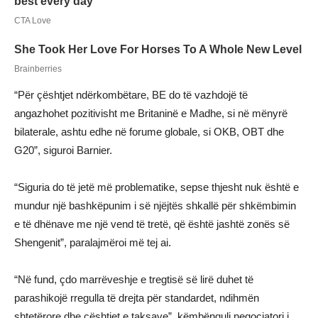
“Për çështjet ndërkombëtare, BE do të vazhdojë të
angazhohet pozitivisht me Britaninë e Madhe, si në mënyrë
bilaterale, ashtu edhe në forume globale, si OKB, OBT dhe
G20”, siguroi Barnier.
“Siguria do të jetë më problematike, sepse thjesht nuk është e
mundur një bashkëpunim i së njëjtës shkallë për shkëmbimin
e të dhënave me një vend të tretë, që është jashtë zonës së
Shengenit”, paralajmëroi më tej ai.
“Në fund, çdo marrëveshje e tregtisë së lirë duhet të
parashikojë rregulla të drejta për standardet, ndihmën
shtetërore dhe çështjet e taksave”, këmbënguli negociatori i