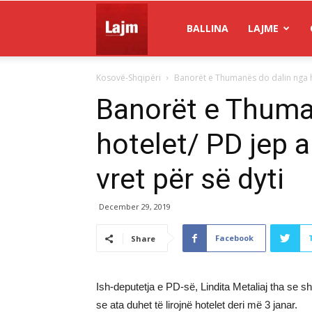
Gazeta
BALLINA
LAJME
Kosovë-Shqipëri
Banorët e Thumanës do dalin nga hot
Lajm
Banorët e Thuma
hotelet/ PD jep a
vret për së dyti
December 29, 2019
Facebook
Share
Ish-deputetja e PD-së, Lindita Metaliaj tha se s
se ata duhet të lirojnë hotelet deri më 3 janar.