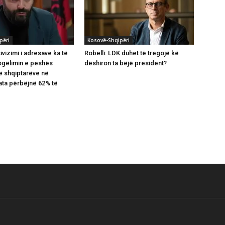
përi
Kosovë-Shqipëri
ivizimi i adresave ka të
Robelli: LDK duhet të tregojë kë
ogëlimin e peshës
dëshiron ta bëjë president?
të shqiptarëve në
ta përbëjnë 62% të