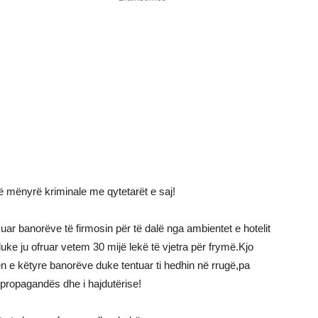
ë mënyrë kriminale me qytetarët e saj!
r banorëve të firmosin për të dalë nga ambientet e hotelit
ke ju ofruar vetem 30 mijë lekë të vjetra për frymë.Kjo
en e këtyre banorëve duke tentuar ti hedhin në rrugë,pa
i propagandës dhe i hajdutërise!