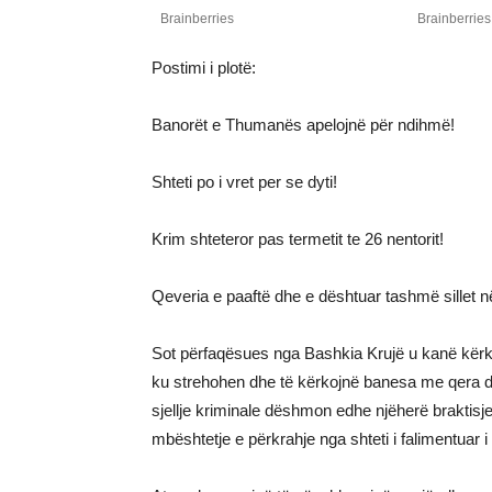
Postimi i plotë:
Banorët e Thumanës apelojnë për ndihmë!
Shteti po i vret per se dyti!
Krim shteteror pas termetit te 26 nentorit!
Qeveria e paaftë dhe e dështuar tashmë sillet n
Sot përfaqësues nga Bashkia Krujë u kanë kërkua
ku strehohen dhe të kërkojnë banesa me qera du
sjellje kriminale dëshmon edhe njëherë braktisj
mbështetje e përkrahje nga shteti i falimentuar 