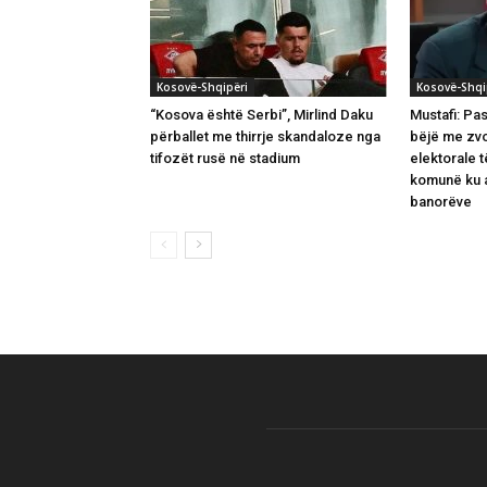
Kosovë-Shqipëri
Kosovë-Shqi
“Kosova është Serbi”, Mirlind Daku
Mustafi: Pas
përballet me thirrje skandaloze nga
bëjë me zv
tifozët rusë në stadium
elektorale 
komunë ku a
banorëve