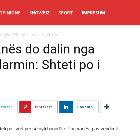
OPINIONE
SHOWBIZ
SPORT
IMPRESUM
elet/ PD jep alarmin: Shteti po...
nës do dalin nga
larmin: Shteti po i
Twitter
Pinterest
Linkedin
hteti po i vret për së dyti banorët e Thumanës, pas vendimit