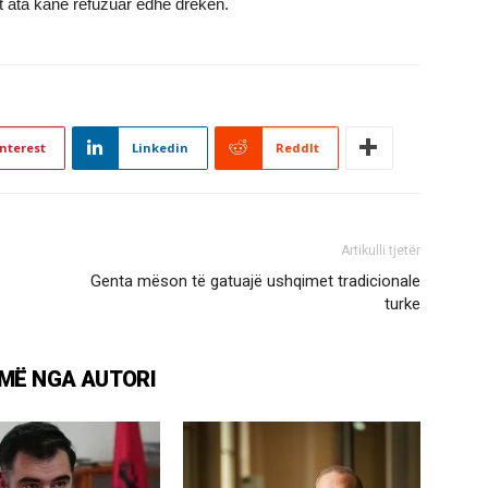
t ata kane refuzuar edhe drekën.
nterest
Linkedin
ReddIt
Artikulli tjetër
Genta mëson të gatuajë ushqimet tradicionale
turke
MË NGA AUTORI