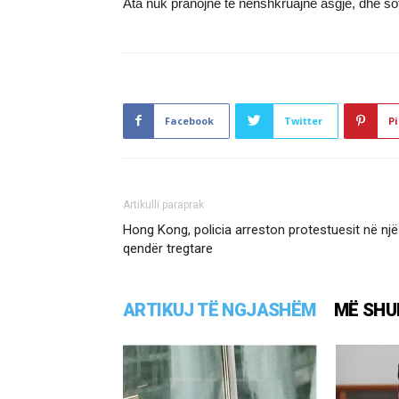
Ata nuk pranojnë të nënshkruajnë asgjë, dhe so
Facebook
Twitter
Pi
Artikulli paraprak
Hong Kong, policia arreston protestuesit në një
qendër tregtare
ARTIKUJ TË NGJASHËM
MË SHU