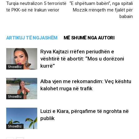
Turqia neutralizon 5 terroristë
“E shpëtuam babën”, nga spitali
të PKK-së në Irakun verior
Mozzik rrënqeth me fjalët për
babain
ARTIKUJ TË NGJASHËM
MË SHUMË NGA AUTORI
Ryva Kajtazi rrëfen periudhën e
vështirë të abortit: “Mos u dorëzoni
kurrë”
ShowBiz
Alba vjen me rekomandim: Veç kështu
kalohet rruga në trafik
ShowBiz
Luizi e Kiara, përqafime të ngrohta në
publik
ShowBiz