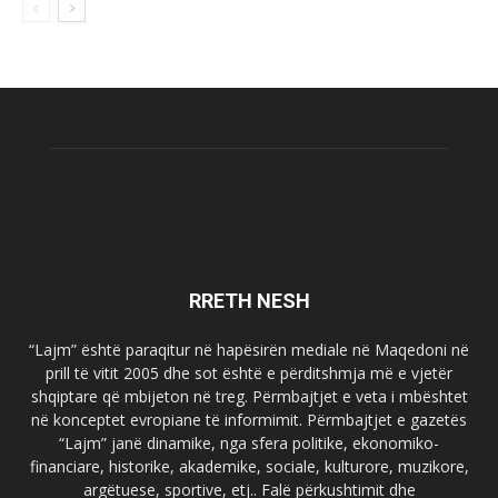
RRETH NESH
“Lajm” është paraqitur në hapësirën mediale në Maqedoni në
prill të vitit 2005 dhe sot është e përditshmja më e vjetër
shqiptare që mbijeton në treg. Përmbajtjet e veta i mbështet
në konceptet evropiane të informimit. Përmbajtjet e gazetës
“Lajm” janë dinamike, nga sfera politike, ekonomiko-
financiare, historike, akademike, sociale, kulturore, muzikore,
argëtuese, sportive, etj.. Falë përkushtimit dhe