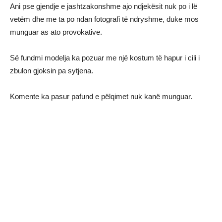
Ani pse gjendje e jashtzakonshme ajo ndjekësit nuk po i lë
vetëm dhe me ta po ndan fotografi të ndryshme, duke mos
munguar as ato provokative.
Së fundmi modelja ka pozuar me një kostum të hapur i cili i
zbulon gjoksin pa sytjena.
Komente ka pasur pafund e pëlqimet nuk kanë munguar.