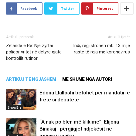
Facebook
Twitter
Pinterest
Artikulli paraprak
Artikulli tjetër
Zelandë e Re: Një zyrtar
Indi, regjistrohen mbi 13 mijë
policor vritet në detyrë gjatë
raste të reja me koronavirus
kontrollit rutinor
ARTIKUJ TË NGJASHËM
MË SHUMË NGA AUTORI
Edona Llalloshi betohet për mandatin e
tretë si deputete
ShowBiz
“A nuk po blen më klikime”, Elijona
Binakaj i përgjigjet ndjekësit në
mënyrë ironike