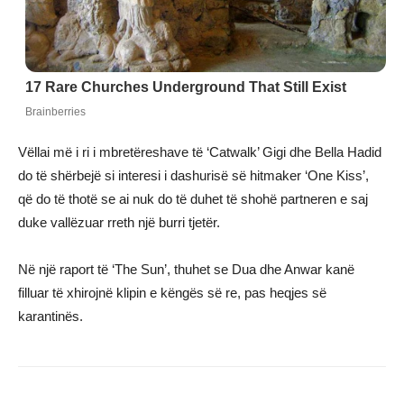
Vëllai më i ri i mbretëreshave të ‘Catwalk’ Gigi dhe Bella Hadid
do të shërbejë si interesi i dashurisë së hitmaker ‘One Kiss’,
që do të thotë se ai nuk do të duhet të shohë partneren e saj
duke vallëzuar rreth një burri tjetër.
Në një raport të ‘The Sun’, thuhet se Dua dhe Anwar kanë
filluar të xhirojnë klipin e këngës së re, pas heqjes së
karantinës.