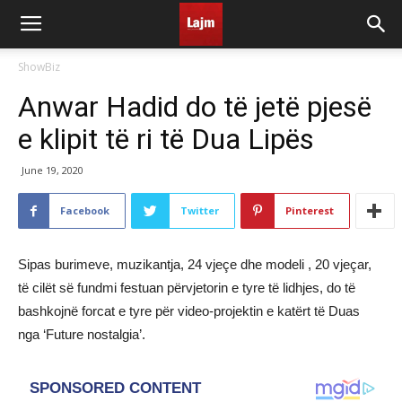
ShowBiz
Anwar Hadid do të jetë pjesë
e klipit të ri të Dua Lipës
June 19, 2020
Facebook
Twitter
Pinterest
Sipas burimeve, muzikantja, 24 vjeçe dhe modeli , 20 vjeçar,
të cilët së fundmi festuan përvjetorin e tyre të lidhjes, do të
bashkojnë forcat e tyre për video-projektin e katërt të Duas
nga ‘Future nostalgia’.