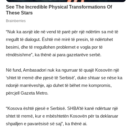
“Nuk ka asnjë ide në vend të parë për një ndërtim sa më të
rregullt të dialogut. Është më mirë të presin, të ndërtohet
besimi, dhe të rregullohen problemet e vogla por të
rëndësishme”, ka thënë ai para gazetarëve serbë.
Në fund, Ambasadori nuk ka ngurruar të quajë Kosovën një
‘shtet të rremë dhe pjesë të Serbisë’, duke shtuar se nëse ka
ndonjë marrëveshje, ajo duhet të bëhet me kompromis,
përcjell Gazeta Metro.
“Kosova është pjesë e Serbisë. SHBA’të kanë ndërtuar një
shtet të rremë, kur e mbështetën Kosovën për ta deklaruar
shpalljen e pavarësisë së saj”, ka thënë ai.