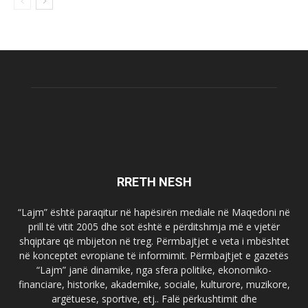
RRETH NESH
“Lajm” është paraqitur në hapësirën mediale në Maqedoni në
prill të vitit 2005 dhe sot është e përditshmja më e vjetër
shqiptare që mbijeton në treg. Përmbajtjet e veta i mbështet
në konceptet evropiane të informimit. Përmbajtjet e gazetës
“Lajm” janë dinamike, nga sfera politike, ekonomiko-
financiare, historike, akademike, sociale, kulturore, muzikore,
argëtuese, sportive, etj.. Falë përkushtimit dhe