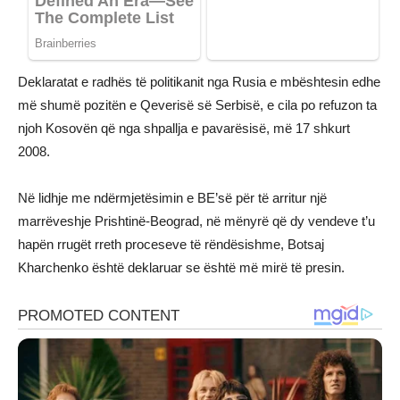
Deklaratat e radhës të politikanit nga Rusia e mbështesin edhe
më shumë pozitën e Qeverisë së Serbisë, e cila po refuzon ta
njoh Kosovën që nga shpallja e pavarësisë, më 17 shkurt
2008.
Në lidhje me ndërmjetësimin e BE’së për të arritur një
marrëveshje Prishtinë-Beograd, në mënyrë që dy vendeve t’u
hapën rrugët rreth proceseve të rëndësishme, Botsaj
Kharchenko është deklaruar se është më mirë të presin.