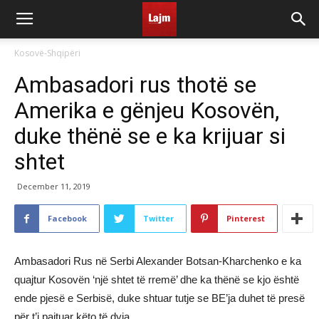
Kosovë-Shqipëri
Ambasadori rus thotë se
Amerika e gënjeu Kosovën,
duke thënë se e ka krijuar si
shtet
December 11, 2019
Facebook
Twitter
Pinterest
Ambasadori Rus në Serbi Alexander Botsan-Kharchenko e ka
quajtur Kosovën ‘një shtet të rremë’ dhe ka thënë se kjo është
ende pjesë e Serbisë, duke shtuar tutje se BE’ja duhet të presë
për t’i pajtuar këto të dyja