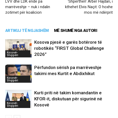
LVV dhe LDK ende pa
‘Shpërthen’ Arbër Hajdari, i
marrëveshje – nuk i ndalin
kthehet Elvis Naçit: O hoxhe
zotimet për koalicion
mos më ndërprit
ARTIKUJ TË NGJASHËM
MË SHUMË NGA AUTORI
Kosova pjesë e garës botërore të
robotikës “FIRST Global Challenge
Kosovë-
2026”
Shqipëri
Përfundon sërish pa marrëveshje
takimi mes Kurtit e Abdixhikut
Kosovë-
Shqipëri
Kurti priti në takim komandantin e
KFOR-it, diskutuan për sigurinë në
Kosovë-
Kosovë
Shqipëri