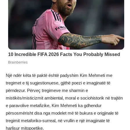
Një ndër këta të paktë është padyshim Kim Mehmeti me
tregimet e tij sugjestionuese, gjithë poezi e imagjinatë të
përndezur. Përveç tregimeve me sharmin e
mistikës/misticizmit ambiental, moral e sociohistorik në trajtën
e paravolive metafizike, Kim Mehmeti ka gdhendur
përsosmërisht disa nga modelet më të bukura e origjinale të
tregimit metaforiko-surreal, në vrullin e një imagjinate të
harlisur mitopoetike.