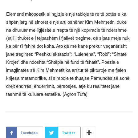
Elementi mitopoetik si ngjizje e një tabloje të re të botës e ka
shpën larg në sinoret e një arti oshënar Kim Mehmetin, duke
na dhuruar me ligjësitë e rrepta të një koprracie të ndershme
(stili i thukët e i tejpashëm i fjalive) tregime, që sipas meje nuk
ka për t’i fshirë dot koha. Ato që më kanë prekur veçanërisht
janë tregimet: “Peshku ekstazis”; “Lulehëna”, “Robi”; “Shtatë
Krojet” dhe ndoshta “Shtëpia në fund të fshatit”. Poezia e
imagjinatës së Kim Mehmetit ka arritur të pikturojë me fjalën
krijesa metamorfike, si simbole të thuajse Pamundësisë sonë
drejt ëndrrës, ëndërrimit, përsosjes, atje ku realitetet janë
tashmë të kulluara estetike. (Agron Tufa)
Facebook
Twitter