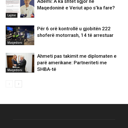
Ademi: A ka shtet ligjor në
Maqedoninë e Veriut apo s’ka fare?
Lajme
Për 6 orë kontrollë u gjobitën 222
shoferë motorrash, 14 të arrestuar
Maqedoni
Ahmeti pas takimit me diplomaten e
parë amerikane: Partneriteti me
SHBA-të
Maqedoni