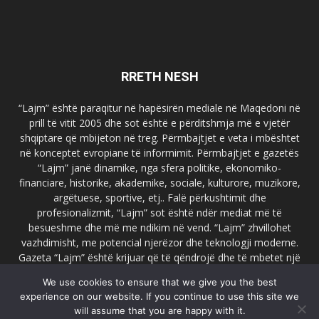
RRETH NESH
“Lajm” është paraqitur në hapësirën mediale në Maqedoni në
prill të vitit 2005 dhe sot është e përditshmja më e vjetër
shqiptare që mbijeton në treg. Përmbajtjet e veta i mbështet
në konceptet evropiane të informimit. Përmbajtjet e gazetës
“Lajm” janë dinamike, nga sfera politike, ekonomiko-
financiare, historike, akademike, sociale, kulturore, muzikore,
argëtuese, sportive, etj.. Falë përkushtimit dhe
profesionalizmit, “Lajm” sot është ndër mediat më të
besueshme dhe më me ndikim në vend. “Lajm” zhvillohet
vazhdimisht, me potencial njerëzor dhe teknologji moderne.
Gazeta “Lajm” është krijuar që të qëndrojë dhe të mbetet një
emër i dallueshëm në hapësirat ballkanike dhe evropiane. Ueb
We use cookies to ensure that we give you the best
faqja zyrtare e gazetës “Lajm”, www.lajmpress.org është një
experience on our website. If you continue to use this site we
ndër portalet më të njohur në Maqedoni.
will assume that you are happy with it.