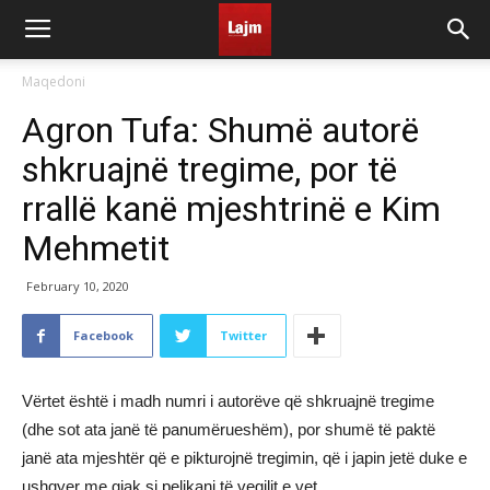
Maqedoni
Agron Tufa: Shumë autorë
shkruajnë tregime, por të
rrallë kanë mjeshtrinë e Kim
Mehmetit
February 10, 2020
Facebook
Twitter
Vërtet është i madh numri i autorëve që shkruajnë tregime
(dhe sot ata janë të panumërueshëm), por shumë të paktë
janë ata mjeshtër që e pikturojnë tregimin, që i japin jetë duke e
ushqyer me gjak si pelikani të vegjlit e vet.