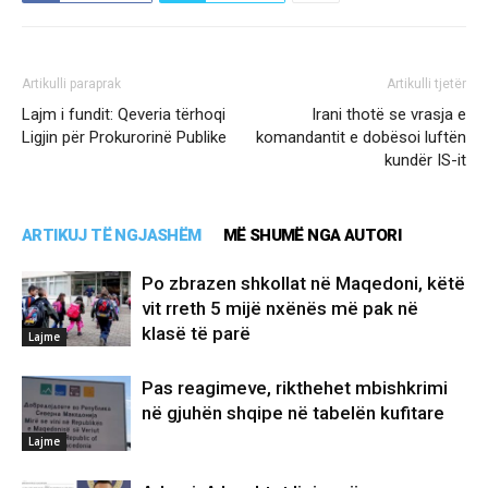
Artikulli paraprak
Artikulli tjetër
Lajm i fundit: Qeveria tërhoqi
Irani thotë se vrasja e
Ligjin për Prokurorinë Publike
komandantit e dobësoi luftën
kundër IS-it
ARTIKUJ TË NGJASHËM
MË SHUMË NGA AUTORI
Po zbrazen shkollat në Maqedoni, këtë
vit rreth 5 mijë nxënës më pak në
klasë të parë
Lajme
Pas reagimeve, rikthehet mbishkrimi
në gjuhën shqipe në tabelën kufitare
Lajme