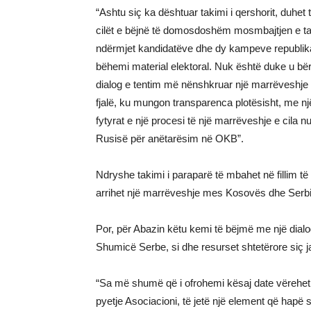
“Ashtu siç ka dështuar takimi i qershorit, duhet 
cilët e bëjnë të domosdoshëm mosmbajtjen e ta
ndërmjet kandidatëve dhe dy kampeve republik
bëhemi material elektoral. Nuk është duke u bë
dialog e tentim më nënshkruar një marrëveshje p
fjalë, ku mungon transparenca plotësisht, me nj
fytyrat e një procesi të një marrëveshje e cila
Rusisë për anëtarësim në OKB”.
Ndryshe takimi i paraparë të mbahet në fillim të s
arrihet një marrëveshje mes Kosovës dhe Serb
Por, për Abazin këtu kemi të bëjmë me një dial
Shumicë Serbe, si dhe resurset shtetërore siç 
“Sa më shumë që i ofrohemi kësaj date vërehet q
pyetje Asociacioni, të jetë një element që hapë 