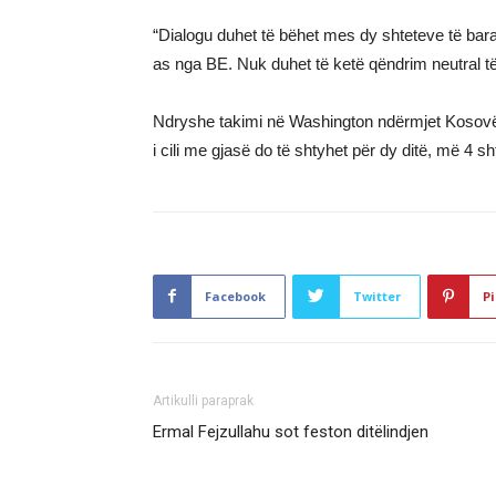
“Dialogu duhet të bëhet mes dy shteteve të bara
as nga BE. Nuk duhet të ketë qëndrim neutral 
Ndryshe takimi në Washington ndërmjet Kosovës 
i cili me gjasë do të shtyhet për dy ditë, më 4 sh
Facebook
Twitter
Pi
Artikulli paraprak
Ermal Fejzullahu sot feston ditëlindjen