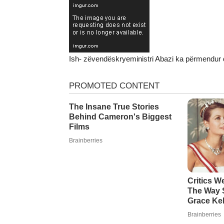
Ish- zëvendëskryeministri Abazi ka përmendur 