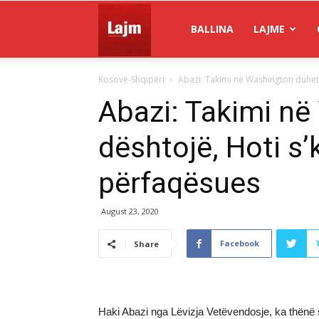
Gazeta
BALLINA
LAJME
Kosovë-Shqipëri
Abazi: Takimi në Washington duhet të 
Lajm
Abazi: Takimi në
dështojë, Hoti s’k
përfaqësues
August 23, 2020
Facebook
Share
Haki Abazi nga Lëvizja Vetëvendosje, ka thënë se