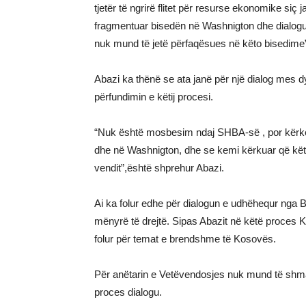
tjetër të ngrirë flitet për resurse ekonomike si
fragmentuar bisedën në Washnigton dhe dialogun 
nuk mund të jetë përfaqësues në këto bisedime”
Abazi ka thënë se ata janë për një dialog mes d
përfundimin e këtij procesi.
“Nuk është mosbesim ndaj SHBA-së , por kërkes
dhe në Washnigton, dhe se kemi kërkuar që këto 
vendit”,është shprehur Abazi.
Ai ka folur edhe për dialogun e udhëhequr nga B
mënyrë të drejtë. Sipas Abazit në këtë proces 
folur për temat e brendshme të Kosovës.
Për anëtarin e Vetëvendosjes nuk mund të shman
proces dialogu.