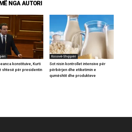
MË NGA AUTORI
përi
Kosovë-Shqipëri
eanca konstituive, Kurti
Sot nisin kontrollet intensive për
 shtesë për presidentin
përbërjen dhe etiketimin e
qumështit dhe produkteve