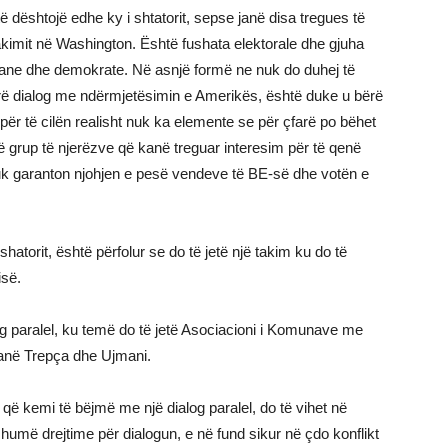
të dështojë edhe ky i shtatorit, sepse janë disa tregues të
kimit në Washington. Është fushata elektorale dhe gjuha
ane dhe demokrate. Në asnjë formë ne nuk do duhej të
rë dialog me ndërmjetësimin e Amerikës, është duke u bërë
ër të cilën realisht nuk ka elemente se për çfarë po bëhet
ë grup të njerëzve që kanë treguar interesim për të qenë
 nuk garanton njohjen e pesë vendeve të BE-së dhe votën e
hatorit, është përfolur se do të jetë një takim ku do të
isë.
og paralel, ku temë do të jetë Asociacioni i Komunave me
janë Trepça dhe Ujmani.
ë kemi të bëjmë me një dialog paralel, do të vihet në
shumë drejtime për dialogun, e në fund sikur në çdo konflikt