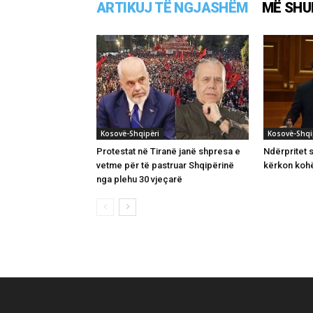
ARTIKUJ TË NGJASHËM
MË SHU
Kosovë-Shqipëri
Kosovë-Shqi
Protestat në Tiranë janë shpresa e
Ndërpritet s
vetme për të pastruar Shqipërinë
kërkon kohë
nga plehu 30 vjeçarë