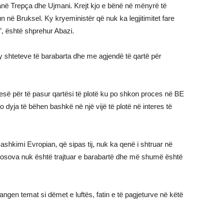
ç janë Trepça dhe Ujmani. Krejt kjo e bënë në mënyrë të
në Bruksel. Ky kryeministër që nuk ka legjitimitet fare
, është shprehur Abazi.
y shteteve të barabarta dhe me agjendë të qartë për
ë për të pasur qartësi të plotë ku po shkon proces në BE
dyja të bëhen bashkë në një vijë të plotë në interes të
ashkimi Evropian, që sipas tij, nuk ka qenë i shtruar në
Kosova nuk është trajtuar e barabartë dhe më shumë është
gen temat si dëmet e luftës, fatin e të pagjeturve në këtë