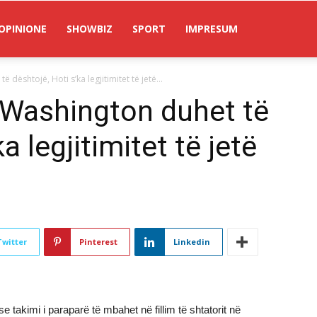
OPINIONE
SHOWBIZ
SPORT
IMPRESUM
dështojë, Hoti s’ka legjitimitet të jetë...
 Washington duhet të
a legjitimitet të jetë
Twitter
Pinterest
Linkedin
 takimi i paraparë të mbahet në fillim të shtatorit në