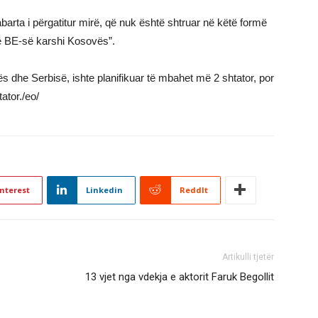
barta i përgatitur mirë, që nuk është shtruar në këtë formë
të BE-së karshi Kosovës”.
dhe Serbisë, ishte planifikuar të mbahet më 2 shtator, por
tator./eo/
nterest
Linkedin
ReddIt
Artikulli tjetër
​13 vjet nga vdekja e aktorit Faruk Begollit