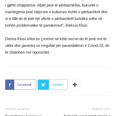
i gjithë shqiptarisë. Alpet janë të përbashkëta, bukuritë e
trashëgimia jonë natyrore e kulturore është e përbashkët dhe
si e tillë do të jetë një ofertë e përbashkët turistike edhe në
kohën problematike të pandemisë”, theksoi Klosi.
Derisa Klosi shtoi se çmimet në këtë sezon do të jenë me të
ulëta dhe garantoj se rregullat për parandalimin e Covid-19, do
të zbatohen me rigorozitet.
Facebook
Twitter
Artikulli paraprak
Artikulli tjetër