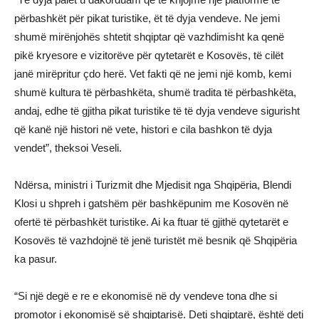
përbashkët për pikat turistike, ët të dyja vendeve. Ne jemi
shumë mirënjohës shtetit shqiptar që vazhdimisht ka qenë
pikë kryesore e vizitorëve për qytetarët e Kosovës, të cilët
janë mirëpritur çdo herë. Vet fakti që ne jemi një komb, kemi
shumë kultura të përbashkëta, shumë tradita të përbashkëta,
andaj, edhe të gjitha pikat turistike të të dyja vendeve sigurisht
që kanë një histori në vete, histori e cila bashkon të dyja
vendet”, theksoi Veseli.
Ndërsa, ministri i Turizmit dhe Mjedisit nga Shqipëria, Blendi
Klosi u shpreh i gatshëm për bashkëpunim me Kosovën në
ofertë të përbashkët turistike. Ai ka ftuar të gjithë qytetarët e
Kosovës të vazhdojnë të jenë turistët më besnik që Shqipëria
ka pasur.
“Si një degë e re e ekonomisë në dy vendeve tona dhe si
promotor i ekonomisë së shqiptarisë. Deti shqiptarë, është deti