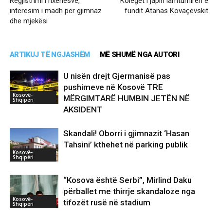
Regjistrimi i nxënësve,
Kolegët i japin lamtumirën e
interesim i madh për gjimnaz
fundit Atanas Kovaçevskit
dhe mjekësi
ARTIKUJ TË NGJASHËM
MË SHUMË NGA AUTORI
U nisën drejt Gjermanisë pas
pushimeve në Kosovë TRE
Kosovë-
MËRGIMTARË HUMBIN JETËN NË
Shqipëri
AKSIDENT
Skandali! Oborri i gjimnazit ‘Hasan
Tahsini’ kthehet në parking publik
Kosovë-
Shqipëri
“Kosova është Serbi”, Mirlind Daku
përballet me thirrje skandaloze nga
Kosovë-
tifozët rusë në stadium
Shqipëri