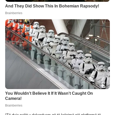
“Të dyja palët u dakorduam që të krijojmë një platformë të