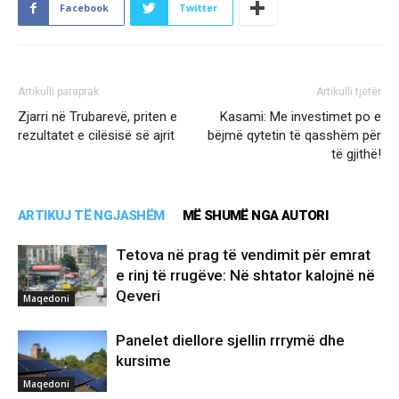
Facebook
Twitter
Artikulli paraprak
Artikulli tjetër
Zjarri në Trubarevë, priten e
Kasami: Me investimet po e
rezultatet e cilësisë së ajrit
bëjmë qytetin të qasshëm për
të gjithë!
ARTIKUJ TË NGJASHËM
MË SHUMË NGA AUTORI
Tetova në prag të vendimit për emrat
e rinj të rrugëve: Në shtator kalojnë në
Qeveri
Maqedoni
Panelet diellore sjellin rrrymë dhe
kursime
Maqedoni