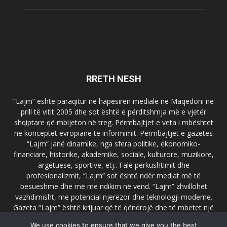
RRETH NESH
“Lajm” është paraqitur në hapësirën mediale në Maqedoni në
prill të vitit 2005 dhe sot është e përditshmja më e vjetër
shqiptare që mbijeton në treg. Përmbajtjet e veta i mbështet
në konceptet evropiane të informimit. Përmbajtjet e gazetës
“Lajm” janë dinamike, nga sfera politike, ekonomiko-
financiare, historike, akademike, sociale, kulturore, muzikore,
argëtuese, sportive, etj.. Falë përkushtimit dhe
profesionalizmit, “Lajm” sot është ndër mediat më të
besueshme dhe më me ndikim në vend. “Lajm” zhvillohet
vazhdimisht, me potencial njerëzor dhe teknologji moderne.
Gazeta “Lajm” është krijuar që të qëndrojë dhe të mbetet një
emër i dallueshëm në hapësirat ballkanike dhe evropiane. Ueb
We use cookies to ensure that we give you the best