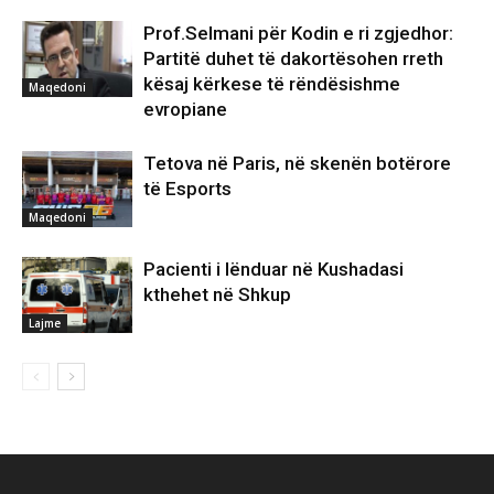
Prof.Selmani për Kodin e ri zgjedhor:
Partitë duhet të dakortësohen rreth
kësaj kërkese të rëndësishme
Maqedoni
evropiane
Tetova në Paris, në skenën botërore
të Esports
Maqedoni
Pacienti i lënduar në Kushadasi
kthehet në Shkup
Lajme