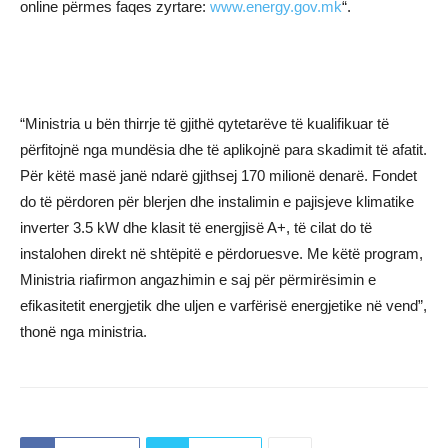
online përmes faqes zyrtare:
www.energy.gov.mk
“.
“Ministria u bën thirrje të gjithë qytetarëve të kualifikuar të
përfitojnë nga mundësia dhe të aplikojnë para skadimit të afatit.
Për këtë masë janë ndarë gjithsej 170 milionë denarë. Fondet
do të përdoren për blerjen dhe instalimin e pajisjeve klimatike
inverter 3.5 kW dhe klasit të energjisë A+, të cilat do të
instalohen direkt në shtëpitë e përdoruesve. Me këtë program,
Ministria riafirmon angazhimin e saj për përmirësimin e
efikasitetit energjetik dhe uljen e varfërisë energjetike në vend”,
thonë nga ministria.