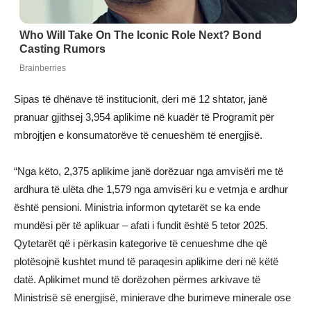
Sipas të dhënave të institucionit, deri më 12 shtator, janë
pranuar gjithsej 3,954 aplikime në kuadër të Programit për
mbrojtjen e konsumatorëve të cenueshëm të energjisë.
“Nga këto, 2,375 aplikime janë dorëzuar nga amvisëri me të
ardhura të ulëta dhe 1,579 nga amvisëri ku e vetmja e ardhur
është pensioni. Ministria informon qytetarët se ka ende
mundësi për të aplikuar – afati i fundit është 5 tetor 2025.
Qytetarët që i përkasin kategorive të cenueshme dhe që
plotësojnë kushtet mund të paraqesin aplikime deri në këtë
datë. Aplikimet mund të dorëzohen përmes arkivave të
Ministrisë së energjisë, minierave dhe burimeve minerale ose