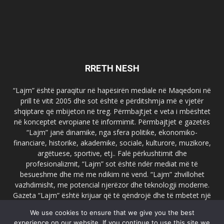
RRETH NESH
“Lajm” është paraqitur në hapësirën mediale në Maqedoni në
prill të vitit 2005 dhe sot është e përditshmja më e vjetër
shqiptare që mbijeton në treg. Përmbajtjet e veta i mbështet
në konceptet evropiane të informimit. Përmbajtjet e gazetës
“Lajm” janë dinamike, nga sfera politike, ekonomiko-
financiare, historike, akademike, sociale, kulturore, muzikore,
argëtuese, sportive, etj.. Falë përkushtimit dhe
profesionalizmit, “Lajm” sot është ndër mediat më të
besueshme dhe më me ndikim në vend. “Lajm” zhvillohet
vazhdimisht, me potencial njerëzor dhe teknologji moderne.
Gazeta “Lajm” është krijuar që të qëndrojë dhe të mbetet një
emër i dallueshëm në hapësirat ballkanike dhe evropiane. Ueb
We use cookies to ensure that we give you the best
faqja zyrtare e gazetës “Lajm”, www.lajmpress.org është një
experience on our website. If you continue to use this site we