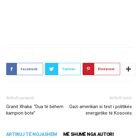
Facebook
Twitter
Pinterest
Artikulli paraprak
Artikulli tjetër
Granit Xhaka: “Dua të bëhem
Gazi amerikan si test i politikës
kampion bote”
energjetike të Kosovës
ARTIKUJ TË NGJASHËM
MË SHUMË NGA AUTORI