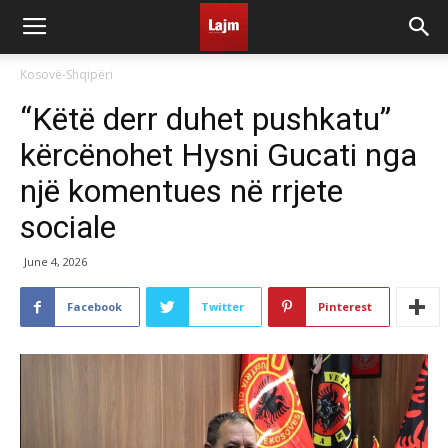
Kosovë-Shqipëri
“Këtë derr duhet pushkatu”
kërcënohet Hysni Gucati nga
një komentues në rrjete
sociale
June 4, 2026
Facebook
Twitter
Pinterest