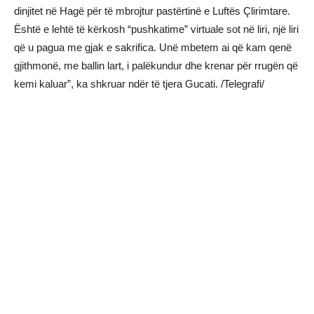
dinjitet në Hagë për të mbrojtur pastërtinë e Luftës Çlirimtare.
Është e lehtë të kërkosh “pushkatime” virtuale sot në liri, një liri
që u pagua me gjak e sakrifica. Unë mbetem ai që kam qenë
gjithmonë, me ballin lart, i palëkundur dhe krenar për rrugën që
kemi kaluar”, ka shkruar ndër të tjera Gucati. /Telegrafi/