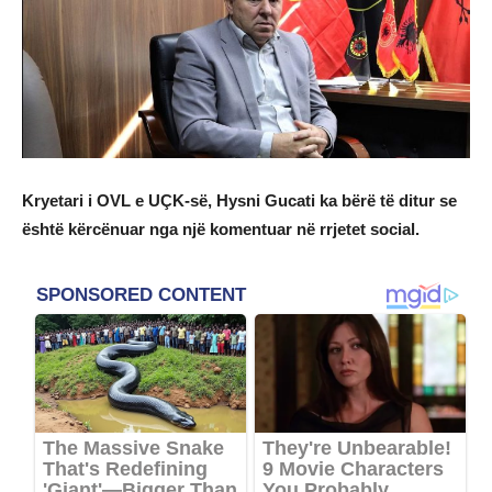
Kryetari i OVL e UÇK-së, Hysni Gucati ka bërë të ditur se
është kërcënuar nga një komentuar në rrjetet social.