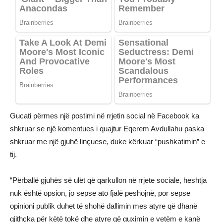
Gucati përmes një postimi në rrjetin social në Facebook ka
shkruar se një komentues i quajtur Eqerem Avdullahu paska
shkruar me një gjuhë linçuese, duke kërkuar “pushkatimin” e
tij.
“Përballë gjuhës së ulët që qarkullon në rrjete sociale, heshtja
nuk është opsion, jo sepse ato fjalë peshojnë, por sepse
opinioni publik duhet të shohë dallimin mes atyre që dhanë
gjithçka për këtë tokë dhe atyre që guximin e vetëm e kanë