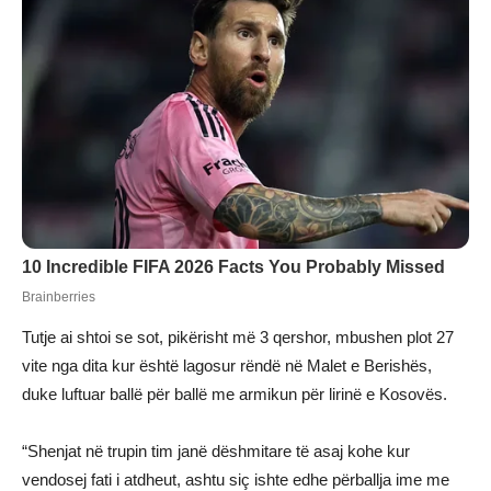
Tutje ai shtoi se sot, pikërisht më 3 qershor, mbushen plot 27
vite nga dita kur është lagosur rëndë në Malet e Berishës,
duke luftuar ballë për ballë me armikun për lirinë e Kosovës.
“Shenjat në trupin tim janë dëshmitare të asaj kohe kur
vendosej fati i atdheut, ashtu siç ishte edhe përballja ime me