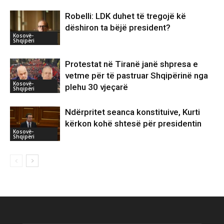
Robelli: LDK duhet të tregojë kë
dëshiron ta bëjë president?
Kosovë-
Shqipëri
Protestat në Tiranë janë shpresa e
vetme për të pastruar Shqipërinë nga
Kosovë-
plehu 30 vjeçarë
Shqipëri
Ndërpritet seanca konstituive, Kurti
kërkon kohë shtesë për presidentin
Kosovë-
Shqipëri