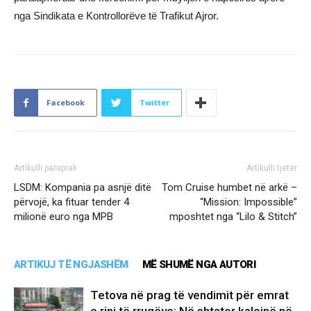
nga Sindikata e Kontrollorëve të Trafikut Ajror.
Facebook
Twitter
Artikulli paraprak
Artikulli tjetër
LSDM: Kompania pa asnjë ditë
Tom Cruise humbet në arkë –
përvojë, ka fituar tender 4
“Mission: Impossible”
milionë euro nga MPB
mposhtet nga “Lilo & Stitch”
ARTIKUJ TË NGJASHËM
MË SHUMË NGA AUTORI
Tetova në prag të vendimit për emrat