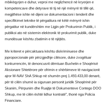
mbikëqyrjen e duhur, veproi me neglizhencë në kryerjen e
kompetencave dhe detyrave të tij në një mënyrë të tillë që,
megjithëse ishte në dijeni se dokumentacioni i tenderit dhe
specifikimet teknike të përgatitura në këtë mënyrë ishin
përgatitur në kundërshtim me Ligjin për Prokurimin Publik, i
publikoi ato në sistemin elektronik të prokurimit publik, duke
mundësuar kështu zbatimin e të njëjtës.
Me kriteret e përcaktuara kështu diskriminuese dhe
joproporcionale për përzgjedhje cilësore, duke zvogëluar
konkurrencën, të denoncusrit dëmtuan Buxhetin e Shoqërisë
Aksionare Shtetërore për ofrimin e shërbimeve të navigacionit
ajror M-NAV ShA Shkup në shumën prej 1.493.433,00 denarë,
për të cilën shumë ia siguruan personit juridik Shoqërinë për
Skanim, Përpunim dhe Ruajtje të Dokumenteve Contego DOO
Shkup, me të cilën është lidhur kontratë”, thonë nga Policia
Financiare.