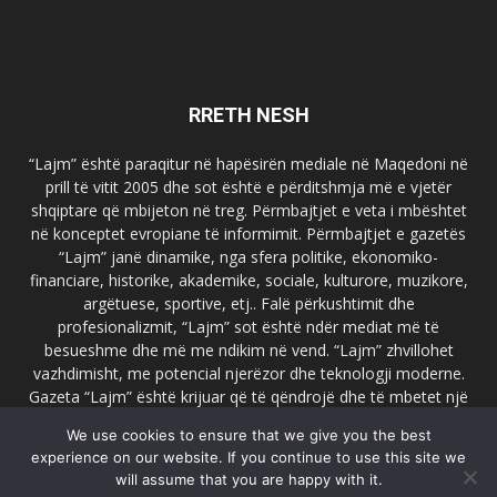
RRETH NESH
“Lajm” është paraqitur në hapësirën mediale në Maqedoni në
prill të vitit 2005 dhe sot është e përditshmja më e vjetër
shqiptare që mbijeton në treg. Përmbajtjet e veta i mbështet
në konceptet evropiane të informimit. Përmbajtjet e gazetës
“Lajm” janë dinamike, nga sfera politike, ekonomiko-
financiare, historike, akademike, sociale, kulturore, muzikore,
argëtuese, sportive, etj.. Falë përkushtimit dhe
profesionalizmit, “Lajm” sot është ndër mediat më të
besueshme dhe më me ndikim në vend. “Lajm” zhvillohet
vazhdimisht, me potencial njerëzor dhe teknologji moderne.
Gazeta “Lajm” është krijuar që të qëndrojë dhe të mbetet një
emër i dallueshëm në hapësirat ballkanike dhe evropiane. Ueb
We use cookies to ensure that we give you the best
faqja zyrtare e gazetës “Lajm”, www.lajmpress.org është një
experience on our website. If you continue to use this site we
ndër portalet më të njohur në Maqedoni.
will assume that you are happy with it.