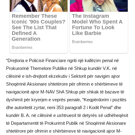
“Drejtoria e Policisë Financiare ngriti një kallëzim penal në
Prokurorinë Themelore Publike në Shkup kundër V.K. në
cilësinë e ish-drejtorit ekzekutiv i Sektorit për navigim ajror
Shoqërinë Aksionare shtetërore për ofrimin e shërbimeve të
navigacionit ajror M-NAV ShA Shkup për shkak të bazave të
dyshimit për kryerjen e veprës penale, “Keqpërdorim i pozitës
dhe autoritetit zyrtar, neni 353 paragrafi 2 i Kodit Penal” dhe
kundër B. A. në cilësinë e ushtruesit të detyrës së udhëheqësit
të Departamentit të Prokurimit Publik në Shoqërinë Aksionare
shtetërore për ofrimin e shërbimeve të navigacionit ajror M-