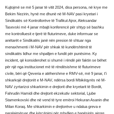
Kujtojmë se më 5 janar të vitit 2024, disa persona, në krye me
Bekim Nezirin, hynë me dhunë në M-NAV pasi kryetari i
Sindikatës së Kontrollorëve të Trafikut Ajror, Aleksandar
Tasevski më 4 janar mbajti konferencë për shtyp së bashku
me kontrolluesit e tjerë të fluturimeve, duke informuar se
anëtarët e Sindikatës janë nën presion të shtuar nga
menaxhmenti i M-NAV për shkak të kundërshtimit të
sindikatës lidhur me shpalljen e fundit për punësime. Ky
incident, që konsiderohet si shumë i rëndë për faktin se bëhet
për një nga institucionet më të rëndësishme të fluturimeve
civile, bëri që Qeveria e atëhershme e RMV-së, më 9 janar, t’i
shkarkojë drejtorët e M-NAV, ndërsa bordi Mbikëqyrës në M-
NAV zyrtarizoi shkarkimin e drejtorit dhe kryetarit të Bordit,
Fahrudin Hamidi dhe drejtorit ekzekutiv sektorial, Ljube
Stamenkovski dhe në vend të tyre emëroi Hekuran Asanin dhe
Milan Koraq. Me shkarkimin e drejtorëve u ndalua greva e
paralajmëruar dhe kërcënimi për mbylljen e hapësirës ajrore