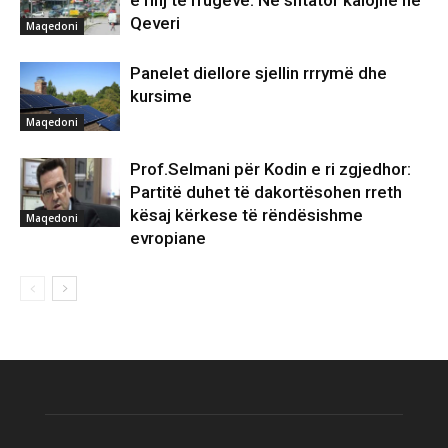
e rinj të rrugëve: Në shtator kalojnë në
Qeveri
Maqedoni
Panelet diellore sjellin rrrymë dhe
kursime
Maqedoni
Prof.Selmani për Kodin e ri zgjedhor:
Partitë duhet të dakortësohen rreth
kësaj kërkese të rëndësishme
Maqedoni
evropiane