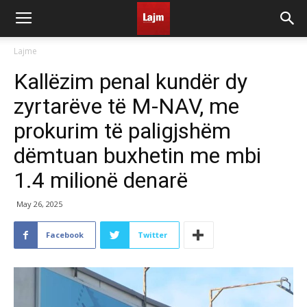
Lajme
Kallëzim penal kundër dy
zyrtarëve të M-NAV, me
prokurim të paligjshëm
dëmtuan buxhetin me mbi
1.4 milionë denarë
May 26, 2025
Facebook
Twitter