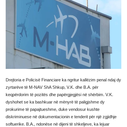
Drejtoria e Policisë Financiare ka ngritur kallëzim penal ndaj dy
zyrtarëve të M-NAV ShA Shkup, V.K. dhe B.A. për
keqpërdorim të pozitës dhe papërgjegjësi në shërbim. V.K.
dyshohet se ka bashkuar në mënyrë të paligjshme dy
prokurime të papajtueshme, duke vendosur kushte
diskriminuese në dokumentacionin e tenderit për një zgjidhje
softuerike. B.A., ndonëse në dijeni të shkeljeve, ka lejuar