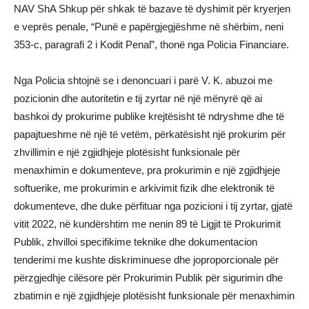
NAV ShA Shkup për shkak të bazave të dyshimit për kryerjen
e veprës penale, “Punë e papërgjegjëshme në shërbim, neni
353-c, paragrafi 2 i Kodit Penal”, thonë nga Policia Financiare.
Nga Policia shtojnë se i denoncuari i parë V. K. abuzoi me
pozicionin dhe autoritetin e tij zyrtar në një mënyrë që ai
bashkoi dy prokurime publike krejtësisht të ndryshme dhe të
papajtueshme në një të vetëm, përkatësisht një prokurim për
zhvillimin e një zgjidhjeje plotësisht funksionale për
menaxhimin e dokumenteve, pra prokurimin e një zgjidhjeje
softuerike, me prokurimin e arkivimit fizik dhe elektronik të
dokumenteve, dhe duke përfituar nga pozicioni i tij zyrtar, gjatë
vitit 2022, në kundërshtim me nenin 89 të Ligjit të Prokurimit
Publik, zhvilloi specifikime teknike dhe dokumentacion
tenderimi me kushte diskriminuese dhe joproporcionale për
përzgjedhje cilësore për Prokurimin Publik për sigurimin dhe
zbatimin e një zgjidhjeje plotësisht funksionale për menaxhimin