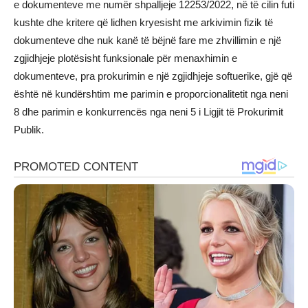
e dokumenteve me numër shpalljeje 12253/2022, në të cilin futi
kushte dhe kritere që lidhen kryesisht me arkivimin fizik të
dokumenteve dhe nuk kanë të bëjnë fare me zhvillimin e një
zgjidhjeje plotësisht funksionale për menaxhimin e
dokumenteve, pra prokurimin e një zgjidhjeje softuerike, gjë që
është në kundërshtim me parimin e proporcionalitetit nga neni
8 dhe parimin e konkurrencës nga neni 5 i Ligjit të Prokurimit
Publik.