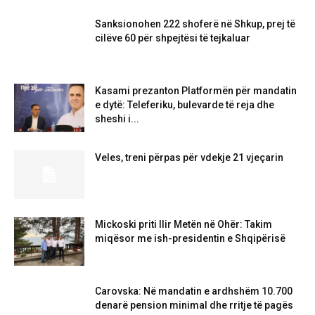
Sanksionohen 222 shoferë në Shkup, prej të
cilëve 60 për shpejtësi të tejkaluar
Kasami prezanton Platformën për mandatin
e dytë: Teleferiku, bulevarde të reja dhe
sheshi i...
Veles, treni përpas për vdekje 21 vjeçarin
Mickoski priti Ilir Metën në Ohër: Takim
miqësor me ish-presidentin e Shqipërisë
Carovska: Në mandatin e ardhshëm 10.700
denarë pension minimal dhe rritje të pagës