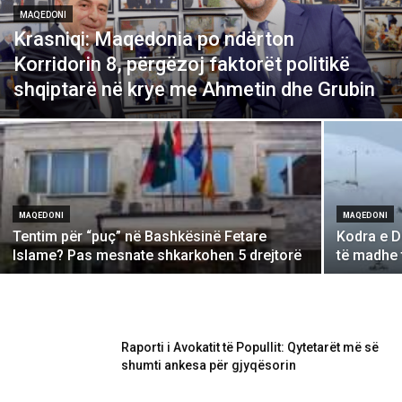
MAQEDONI
Krasniqi: Maqedonia po ndërton
Korridorin 8, përgëzoj faktorët politikë
shqiptarë në krye me Ahmetin dhe Grubin
MAQEDONI
MAQEDONI
Tentim për “puç” në Bashkësinë Fetare
Kodra e D
Islame? Pas mesnate shkarkohen 5 drejtorë
të madhe 
Raporti i Avokatit të Popullit: Qytetarët më së
shumti ankesa për gjyqësorin