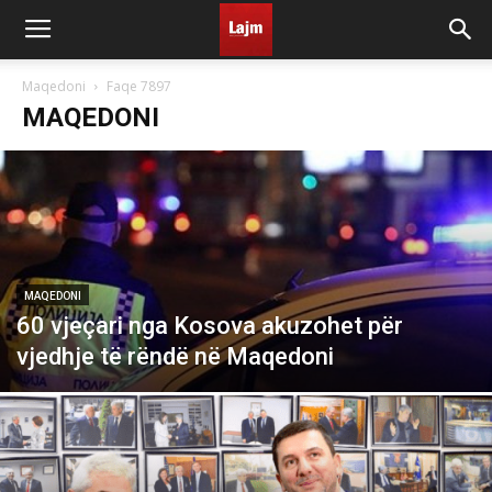
Maqedoni
Faqe 7897
MAQEDONI
MAQEDONI
60 vjeçari nga Kosova akuzohet për
vjedhje të rëndë në Maqedoni