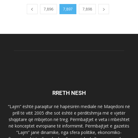
7,896
7,897
7,898
RRETH NESH
“Lajm” është paraqitur në hapësirën mediale në Maqedoni në
prill të vitit 2005 dhe sot është e përditshmja më e vjetër
shqiptare që mbijeton në treg. Përmbajtjet e veta i mbështet
në konceptet evropiane të informimit. Përmbajtjet e gazetës
“Lajm” janë dinamike, nga sfera politike, ekonomiko-