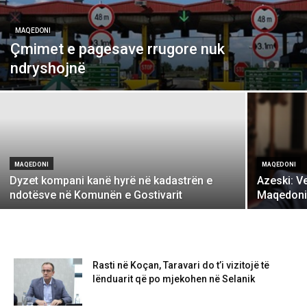
MAQEDONI
Çmimet e pagesave rrugore nuk
ndryshojnë
MAQEDONI
MAQEDONI
Dyzet kompani kanë hyrë në kadastrën e
Azeski: V
ndotësve në Komunën e Gostivarit
Maqedoni
Rasti në Koçan, Taravari do t’i vizitojë të
lënduarit që po mjekohen në Selanik