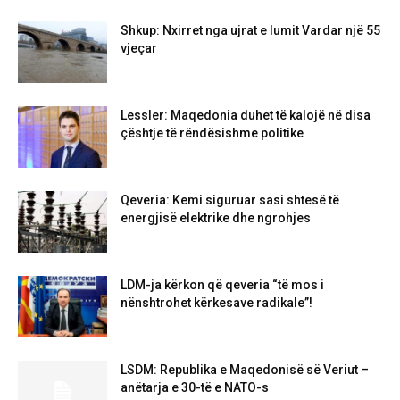
Shkup: Nxirret nga ujrat e lumit Vardar një 55
vjeçar
Lessler: Maqedonia duhet të kalojë në disa
çështje të rëndësishme politike
Qeveria: Kemi siguruar sasi shtesë të
energjisë elektrike dhe ngrohjes
LDM-ja kërkon që qeveria “të mos i
nënshtrohet kërkesave radikale”!
LSDM: Republika e Maqedonisë së Veriut –
anëtarja e 30-të e NATO-s