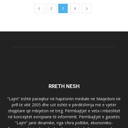
2
3
4
RRETH NESH
“Lajm” është paraqitur në hapësirën mediale në Maqedoni në
prill të vitit 2005 dhe sot është e përditshmja më e vjetër
shqiptare që mbijeton në treg. Përmbajtjet e veta i mbështet
në konceptet evropiane të informimit. Përmbajtjet e gazetës
“Lajm” janë dinamike, nga sfera politike, ekonomiko-