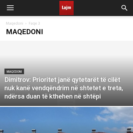
Maqedoni
Faqe 3
MAQEDONI
MAQEDONI
Dimitrov: Prioritet janë qytetarët të cilët
nuk kanë vendqëndrim në shtetet e treta,
ndërsa duan të kthehen në shtëpi